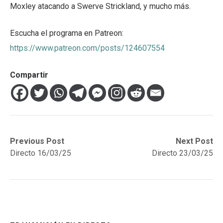
Moxley atacando a Swerve Strickland, y mucho más.
Escucha el programa en Patreon:
https://www.patreon.com/posts/124607554
Compartir
Navegación
Previous
Next
Previous Post
Next Post
post:
post:
Directo 16/03/25
Directo 23/03/25
de
entradas