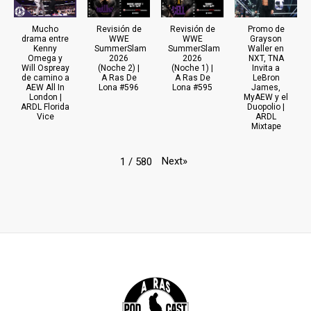
Mucho
Revisión de
Revisión de
Promo de
drama entre
WWE
WWE
Grayson
Kenny
SummerSlam
SummerSlam
Waller en
Omega y
2026
2026
NXT, TNA
Will Ospreay
(Noche 2) |
(Noche 1) |
Invita a
de camino a
A Ras De
A Ras De
LeBron
AEW All In
Lona #596
Lona #595
James,
London |
MyAEW y el
ARDL Florida
Duopolio |
Vice
ARDL
Mixtape
Next
»
1
/
580