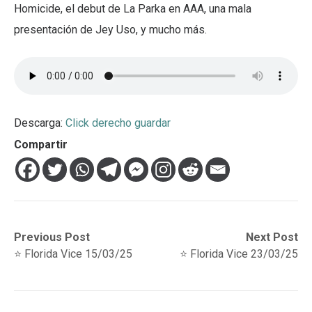
Homicide, el debut de La Parka en AAA, una mala
presentación de Jey Uso, y mucho más.
Descarga:
Click derecho guardar
Compartir
Navegación
Previous
Next
Previous Post
Next Post
post:
post:
⭐️ Florida Vice 15/03/25
⭐️ Florida Vice 23/03/25
de
entradas