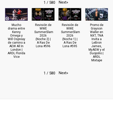
Next
»
1
/
580
Mucho
Revisión de
Revisión de
Promo de
drama entre
WWE
WWE
Grayson
Kenny
SummerSlam
SummerSlam
Waller en
Omega y
2026
2026
NXT, TNA
Will Ospreay
(Noche 2) |
(Noche 1) |
Invita a
de camino a
A Ras De
A Ras De
LeBron
AEW All In
Lona #596
Lona #595
James,
London |
MyAEW y el
ARDL Florida
Duopolio |
Vice
ARDL
Mixtape
Next
»
1
/
580