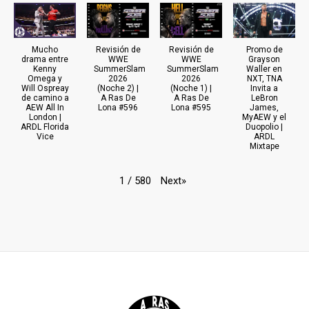
Mucho
Revisión de
Revisión de
Promo de
drama entre
WWE
WWE
Grayson
Kenny
SummerSlam
SummerSlam
Waller en
Omega y
2026
2026
NXT, TNA
Will Ospreay
(Noche 2) |
(Noche 1) |
Invita a
de camino a
A Ras De
A Ras De
LeBron
AEW All In
Lona #596
Lona #595
James,
London |
MyAEW y el
ARDL Florida
Duopolio |
Vice
ARDL
Mixtape
Next
»
1
/
580