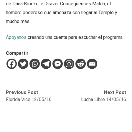
de Dana Brooke, el Graver Consequences Match, el
hombre poderoso que amenaza con llegar al Templo y
mucho más.
Apóyanos
creando una cuenta para escuchar el programa.
Compartir
Navegación
Previous
Next
Previous Post
Next Post
post:
post:
Florida Vice 12/05/16
Lucha Libre 14/05/16
de
entradas