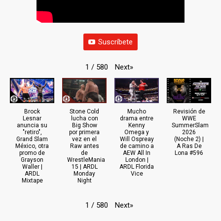
Suscríbete
Next
»
1
/
580
Brock
Stone Cold
Mucho
Revisión de
Lesnar
lucha con
drama entre
WWE
anuncia su
Big Show
Kenny
SummerSlam
"retiro",
por primera
Omega y
2026
Grand Slam
vez en el
Will Ospreay
(Noche 2) |
México, otra
Raw antes
de camino a
A Ras De
promo de
de
AEW All In
Lona #596
Grayson
WrestleMania
London |
Waller |
15 | ARDL
ARDL Florida
ARDL
Monday
Vice
Mixtape
Night
Next
»
1
/
580