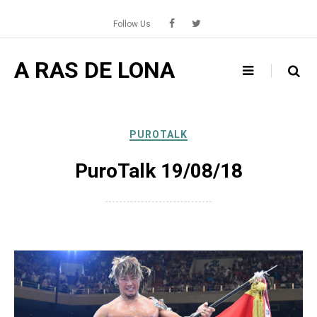
Skip
to
Follow Us
content
A RAS DE LONA
PUROTALK
PuroTalk 19/08/18