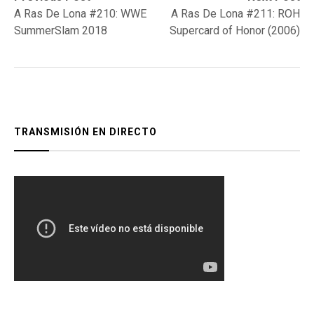
post:
post:
A Ras De Lona #210: WWE
A Ras De Lona #211: ROH
de
SummerSlam 2018
Supercard of Honor (2006)
entradas
TRANSMISIÓN EN DIRECTO