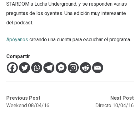
STARDOM a Lucha Underground, y se responden varias
preguntas de los oyentes. Una edición muy interesante
del podcast.
Apóyanos
creando una cuenta para escuchar el programa.
Compartir
Navegación
Previous
Next
Previous Post
Next Post
post:
post:
Weekend 08/04/16
Directo 10/04/16
de
entradas