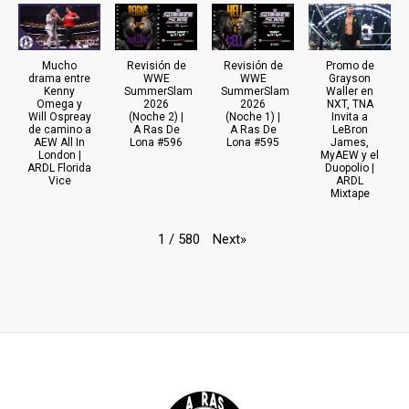
Mucho
Revisión de
Revisión de
Promo de
drama entre
WWE
WWE
Grayson
Kenny
SummerSlam
SummerSlam
Waller en
Omega y
2026
2026
NXT, TNA
Will Ospreay
(Noche 2) |
(Noche 1) |
Invita a
de camino a
A Ras De
A Ras De
LeBron
AEW All In
Lona #596
Lona #595
James,
London |
MyAEW y el
ARDL Florida
Duopolio |
Vice
ARDL
Mixtape
Next
»
1
/
580