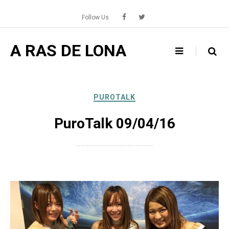
Skip
to
Follow Us
content
A RAS DE LONA
PUROTALK
PuroTalk 09/04/16