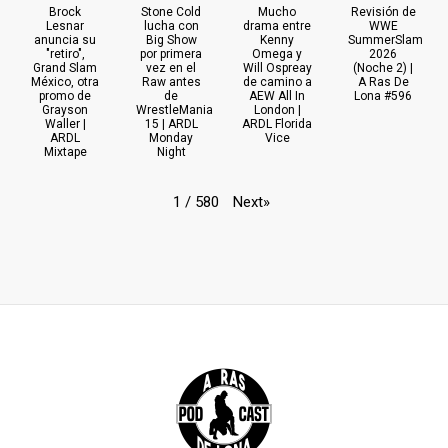
Brock
Stone Cold
Mucho
Revisión de
Lesnar
lucha con
drama entre
WWE
anuncia su
Big Show
Kenny
SummerSlam
"retiro",
por primera
Omega y
2026
Grand Slam
vez en el
Will Ospreay
(Noche 2) |
México, otra
Raw antes
de camino a
A Ras De
promo de
de
AEW All In
Lona #596
Grayson
WrestleMania
London |
Waller |
15 | ARDL
ARDL Florida
ARDL
Monday
Vice
Mixtape
Night
Next
»
1
/
580