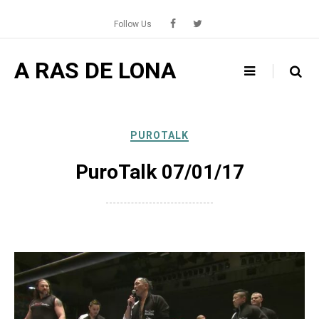
Skip
to
Follow Us
content
A RAS DE LONA
PUROTALK
PuroTalk 07/01/17