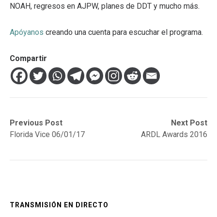
NOAH, regresos en AJPW, planes de DDT y mucho más.
Apóyanos
creando una cuenta para escuchar el programa.
Compartir
Navegación
Previous
Next
Previous Post
Next Post
post:
post:
Florida Vice 06/01/17
ARDL Awards 2016
de
entradas
TRANSMISIÓN EN DIRECTO