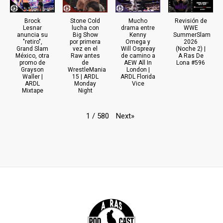
Brock
Stone Cold
Mucho
Revisión de
Lesnar
lucha con
drama entre
WWE
anuncia su
Big Show
Kenny
SummerSlam
"retiro",
por primera
Omega y
2026
Grand Slam
vez en el
Will Ospreay
(Noche 2) |
México, otra
Raw antes
de camino a
A Ras De
promo de
de
AEW All In
Lona #596
Grayson
WrestleMania
London |
Waller |
15 | ARDL
ARDL Florida
ARDL
Monday
Vice
Mixtape
Night
Next
»
1
/
580