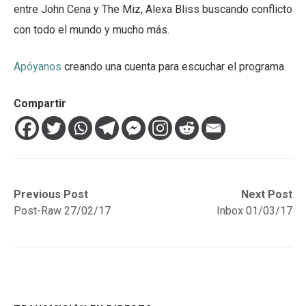
entre John Cena y The Miz, Alexa Bliss buscando conflicto
con todo el mundo y mucho más.
Apóyanos
creando una cuenta para escuchar el programa.
Compartir
Navegación
Previous
Next
Previous Post
Next Post
post:
post:
Post-Raw 27/02/17
Inbox 01/03/17
de
entradas