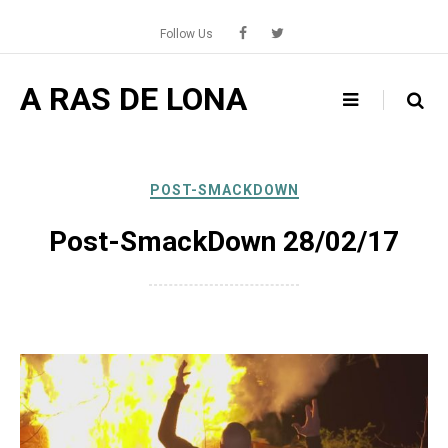
Skip
to
Follow Us
content
A RAS DE LONA
POST-SMACKDOWN
Post-SmackDown 28/02/17