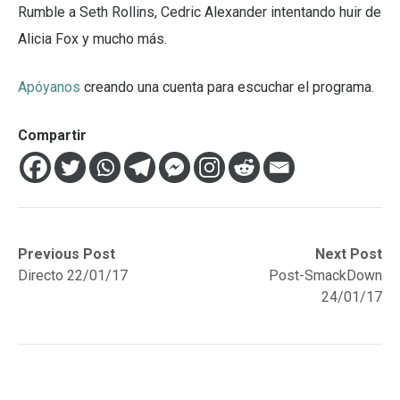
Rumble a Seth Rollins, Cedric Alexander intentando huir de
Alicia Fox y mucho más.
Apóyanos
creando una cuenta para escuchar el programa.
Compartir
Navegación
Previous
Next
Previous Post
Next Post
post:
post:
Directo 22/01/17
Post-SmackDown
de
24/01/17
entradas