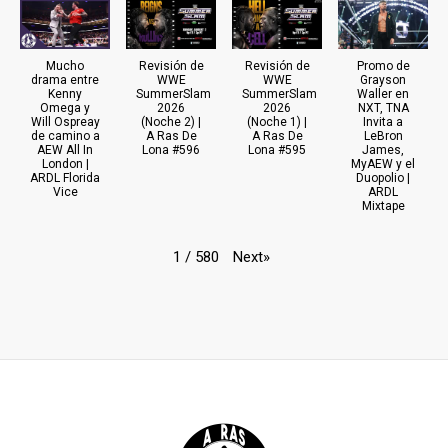
Mucho
Revisión de
Revisión de
Promo de
drama entre
WWE
WWE
Grayson
Kenny
SummerSlam
SummerSlam
Waller en
Omega y
2026
2026
NXT, TNA
Will Ospreay
(Noche 2) |
(Noche 1) |
Invita a
de camino a
A Ras De
A Ras De
LeBron
AEW All In
Lona #596
Lona #595
James,
London |
MyAEW y el
ARDL Florida
Duopolio |
Vice
ARDL
Mixtape
Next
»
1
/
580