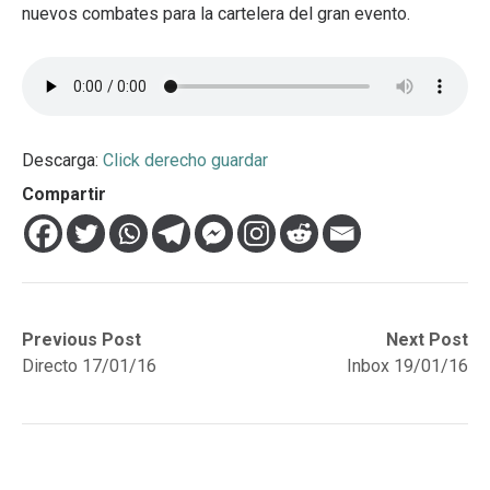
nuevos combates para la cartelera del gran evento.
Descarga:
Click derecho guardar
Compartir
Navegación
Previous
Next
Previous Post
Next Post
post:
post:
Directo 17/01/16
Inbox 19/01/16
de
entradas