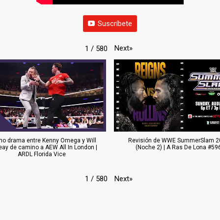
Suscríbete
Next
»
1
/
580
o drama entre Kenny Omega y Will
Revisión de WWE SummerSlam 2
eay de camino a AEW All In London |
(Noche 2) | A Ras De Lona #59
ARDL Florida Vice
Next
»
1
/
580