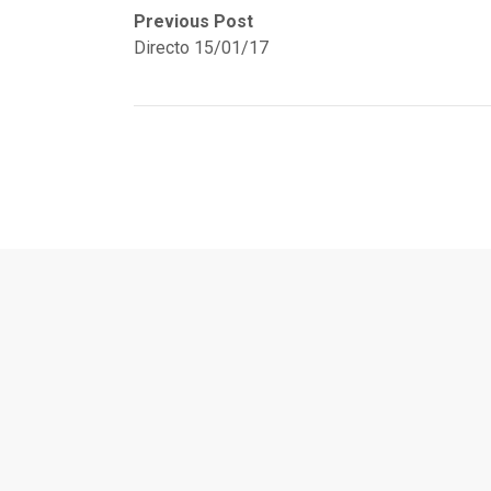
Navegación
Previous
Next
Previous Post
post:
post:
Directo 15/01/17
de
entradas