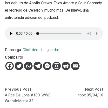
los debuts de Apollo Crews, Enzo Amore y Colin Cassady,
el regreso de Cesaro y mucho más. De nuevo, una
entretenida edición del podcast.
Descarga:
Click derecho guardar
Compartir
Navegación
Previous
Next
Previous Post
Next Post
post:
post:
A Ras De Lona #100: WWE
Inbox 05/04/16
de
WrestleMania 32
entradas