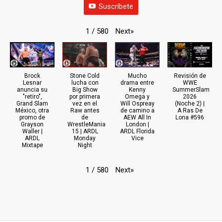
Suscríbete
Next
»
1
/
580
Brock
Stone Cold
Mucho
Revisión de
Lesnar
lucha con
drama entre
WWE
anuncia su
Big Show
Kenny
SummerSlam
"retiro",
por primera
Omega y
2026
Grand Slam
vez en el
Will Ospreay
(Noche 2) |
México, otra
Raw antes
de camino a
A Ras De
promo de
de
AEW All In
Lona #596
Grayson
WrestleMania
London |
Waller |
15 | ARDL
ARDL Florida
ARDL
Monday
Vice
Mixtape
Night
Next
»
1
/
580