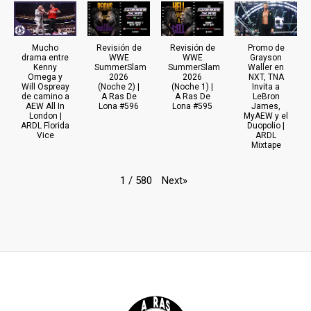
Mucho
Revisión de
Revisión de
Promo de
drama entre
WWE
WWE
Grayson
Kenny
SummerSlam
SummerSlam
Waller en
Omega y
2026
2026
NXT, TNA
Will Ospreay
(Noche 2) |
(Noche 1) |
Invita a
de camino a
A Ras De
A Ras De
LeBron
AEW All In
Lona #596
Lona #595
James,
London |
MyAEW y el
ARDL Florida
Duopolio |
Vice
ARDL
Mixtape
Next
»
1
/
580