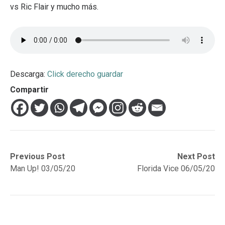
vs Ric Flair y mucho más.
Descarga:
Click derecho guardar
Compartir
Navegación
Previous
Next
Previous Post
Next Post
post:
post:
Man Up! 03/05/20
Florida Vice 06/05/20
de
entradas