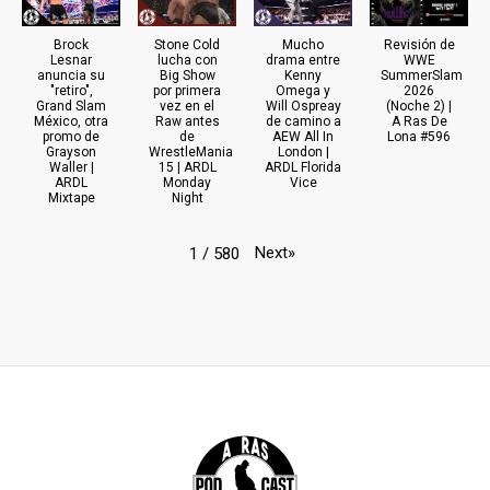
Brock
Stone Cold
Mucho
Revisión de
Lesnar
lucha con
drama entre
WWE
anuncia su
Big Show
Kenny
SummerSlam
"retiro",
por primera
Omega y
2026
Grand Slam
vez en el
Will Ospreay
(Noche 2) |
México, otra
Raw antes
de camino a
A Ras De
promo de
de
AEW All In
Lona #596
Grayson
WrestleMania
London |
Waller |
15 | ARDL
ARDL Florida
ARDL
Monday
Vice
Mixtape
Night
Next
»
1
/
580