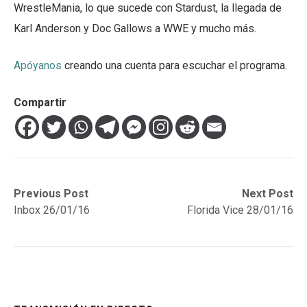
WrestleMania, lo que sucede con Stardust, la llegada de
Karl Anderson y Doc Gallows a WWE y mucho más.
Apóyanos
creando una cuenta para escuchar el programa.
Compartir
Navegación
Previous
Next
Previous Post
Next Post
post:
post:
Inbox 26/01/16
Florida Vice 28/01/16
de
entradas