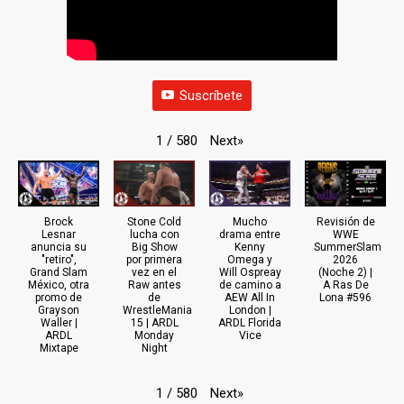
Suscríbete
Next
»
1
/
580
Brock
Stone Cold
Mucho
Revisión de
Lesnar
lucha con
drama entre
WWE
anuncia su
Big Show
Kenny
SummerSlam
"retiro",
por primera
Omega y
2026
Grand Slam
vez en el
Will Ospreay
(Noche 2) |
México, otra
Raw antes
de camino a
A Ras De
promo de
de
AEW All In
Lona #596
Grayson
WrestleMania
London |
Waller |
15 | ARDL
ARDL Florida
ARDL
Monday
Vice
Mixtape
Night
Next
»
1
/
580