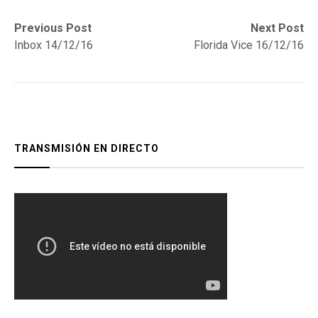
Navegación
Previous
Next
Previous Post
Next Post
post:
post:
Inbox 14/12/16
Florida Vice 16/12/16
de
entradas
TRANSMISIÓN EN DIRECTO