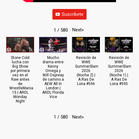
Suscríbete
Next
»
1
/
580
Stone Cold
Mucho
Revisión de
Revisión de
lucha con
drama entre
WWE
WWE
Big Show
Kenny
SummerSlam
SummerSlam
por primera
Omega y
2026
2026
vez en el
Will Ospreay
(Noche 2) |
(Noche 1) |
Raw antes
de camino a
A Ras De
A Ras De
de
AEW All In
Lona #596
Lona #595
WrestleMania
London |
15 | ARDL
ARDL Florida
Monday
Vice
Night
Next
»
1
/
580