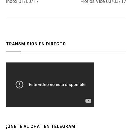
post:
post:
Inbox 01/03/17
Florida Vice 03/03/17
de
entradas
TRANSMISIÓN EN DIRECTO
¡ÚNETE AL CHAT EN TELEGRAM!