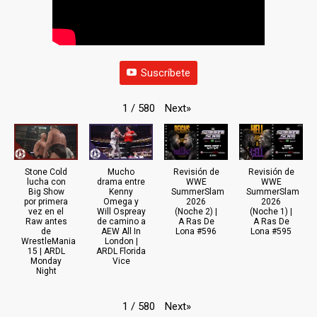
Suscríbete
Next
»
1
/
580
Stone Cold
Mucho
Revisión de
Revisión de
lucha con
drama entre
WWE
WWE
Big Show
Kenny
SummerSlam
SummerSlam
por primera
Omega y
2026
2026
vez en el
Will Ospreay
(Noche 2) |
(Noche 1) |
Raw antes
de camino a
A Ras De
A Ras De
de
AEW All In
Lona #596
Lona #595
WrestleMania
London |
15 | ARDL
ARDL Florida
Monday
Vice
Night
Next
»
1
/
580