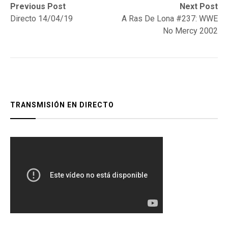
Navegación
Previous
Next
Previous Post
Next Post
post:
post:
Directo 14/04/19
A Ras De Lona #237: WWE
de
No Mercy 2002
entradas
TRANSMISIÓN EN DIRECTO