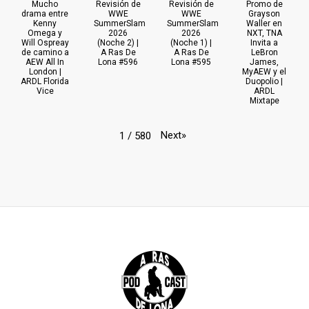
Mucho
Revisión de
Revisión de
Promo de
drama entre
WWE
WWE
Grayson
Kenny
SummerSlam
SummerSlam
Waller en
Omega y
2026
2026
NXT, TNA
Will Ospreay
(Noche 2) |
(Noche 1) |
Invita a
de camino a
A Ras De
A Ras De
LeBron
AEW All In
Lona #596
Lona #595
James,
London |
MyAEW y el
ARDL Florida
Duopolio |
Vice
ARDL
Mixtape
Next
»
1
/
580