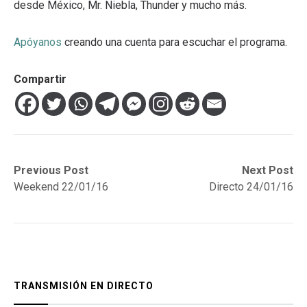
desde México, Mr. Niebla, Thunder y mucho más.
Apóyanos
creando una cuenta para escuchar el programa.
Compartir
Navegación
Previous
Next
Previous Post
Next Post
post:
post:
Weekend 22/01/16
Directo 24/01/16
de
entradas
TRANSMISIÓN EN DIRECTO