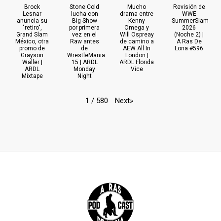
Brock
Stone Cold
Mucho
Revisión de
Lesnar
lucha con
drama entre
WWE
anuncia su
Big Show
Kenny
SummerSlam
"retiro",
por primera
Omega y
2026
Grand Slam
vez en el
Will Ospreay
(Noche 2) |
México, otra
Raw antes
de camino a
A Ras De
promo de
de
AEW All In
Lona #596
Grayson
WrestleMania
London |
Waller |
15 | ARDL
ARDL Florida
ARDL
Monday
Vice
Mixtape
Night
Next
»
1
/
580