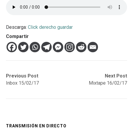
Descarga:
Click derecho guardar
Compartir
Navegación
Previous
Next
Previous Post
Next Post
post:
post:
Inbox 15/02/17
Mixtape 16/02/17
de
entradas
TRANSMISIÓN EN DIRECTO