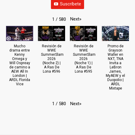
Suscríbete
Next
»
1
/
580
Mucho
Revisión de
Revisión de
Promo de
drama entre
WWE
WWE
Grayson
Kenny
SummerSlam
SummerSlam
Waller en
Omega y
2026
2026
NXT, TNA
Will Ospreay
(Noche 2) |
(Noche 1) |
Invita a
de camino a
A Ras De
A Ras De
LeBron
AEW All In
Lona #596
Lona #595
James,
London |
MyAEW y el
ARDL Florida
Duopolio |
Vice
ARDL
Mixtape
Next
»
1
/
580