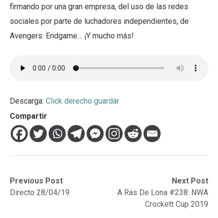
firmando por una gran empresa, del uso de las redes
sociales por parte de luchadores independientes, de
Avengers: Endgame… ¡Y mucho más!
Descarga:
Click derecho guardar
Compartir
Navegación
Previous
Next
Previous Post
Next Post
post:
post:
Directo 28/04/19
A Ras De Lona #238: NWA
de
Crockett Cup 2019
entradas