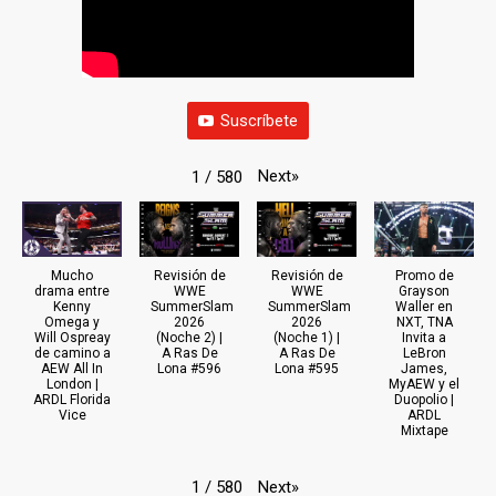
Suscríbete
Next
»
1
/
580
Mucho
Revisión de
Revisión de
Promo de
drama entre
WWE
WWE
Grayson
Kenny
SummerSlam
SummerSlam
Waller en
Omega y
2026
2026
NXT, TNA
Will Ospreay
(Noche 2) |
(Noche 1) |
Invita a
de camino a
A Ras De
A Ras De
LeBron
AEW All In
Lona #596
Lona #595
James,
London |
MyAEW y el
ARDL Florida
Duopolio |
Vice
ARDL
Mixtape
Next
»
1
/
580