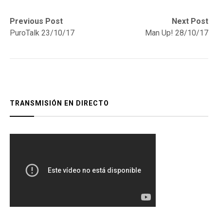
Navegación
Previous
Next
Previous Post
Next Post
post:
post:
PuroTalk 23/10/17
Man Up! 28/10/17
de
entradas
TRANSMISIÓN EN DIRECTO