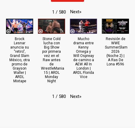
Next
»
1
/
580
Brock
Stone Cold
Mucho
Revisión de
Lesnar
lucha con
drama entre
WWE
anuncia su
Big Show
Kenny
SummerSlam
"retiro",
por primera
Omega y
2026
Grand Slam
vez en el
Will Ospreay
(Noche 2) |
México, otra
Raw antes
de camino a
A Ras De
promo de
de
AEW All In
Lona #596
Grayson
WrestleMania
London |
Waller |
15 | ARDL
ARDL Florida
ARDL
Monday
Vice
Mixtape
Night
Next
»
1
/
580