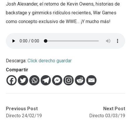
Josh Alexander, el retorno de Kevin Owens, historias de
backstage y gimmicks ridículos recientes, War Games
como concepto exclusivo de WWE… ¡Y mucho más!
Descarga:
Click derecho guardar
Compartir
Navegación
Previous
Next
Previous Post
Next Post
post:
post:
Directo 24/02/19
Directo 03/03/19
de
entradas