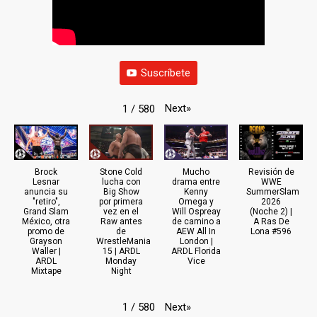
Suscríbete
Next
»
1
/
580
Brock
Stone Cold
Mucho
Revisión de
Lesnar
lucha con
drama entre
WWE
anuncia su
Big Show
Kenny
SummerSlam
"retiro",
por primera
Omega y
2026
Grand Slam
vez en el
Will Ospreay
(Noche 2) |
México, otra
Raw antes
de camino a
A Ras De
promo de
de
AEW All In
Lona #596
Grayson
WrestleMania
London |
Waller |
15 | ARDL
ARDL Florida
ARDL
Monday
Vice
Mixtape
Night
Next
»
1
/
580