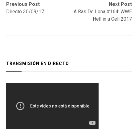
Navegación
Previous
Next
Previous Post
Next Post
post:
post:
Directo 30/09/17
A Ras De Lona #164: WWE
de
Hell in a Cell 2017
entradas
TRANSMISIÓN EN DIRECTO