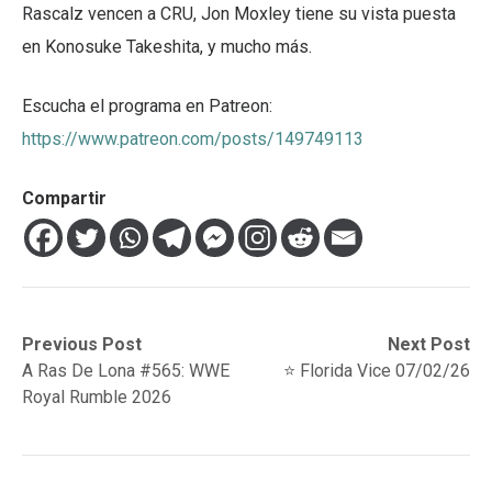
Rascalz vencen a CRU, Jon Moxley tiene su vista puesta
en Konosuke Takeshita, y mucho más.
Escucha el programa en Patreon:
https://www.patreon.com/posts/149749113
Compartir
Navegación
Previous
Next
Previous Post
Next Post
post:
post:
A Ras De Lona #565: WWE
⭐️ Florida Vice 07/02/26
de
Royal Rumble 2026
entradas