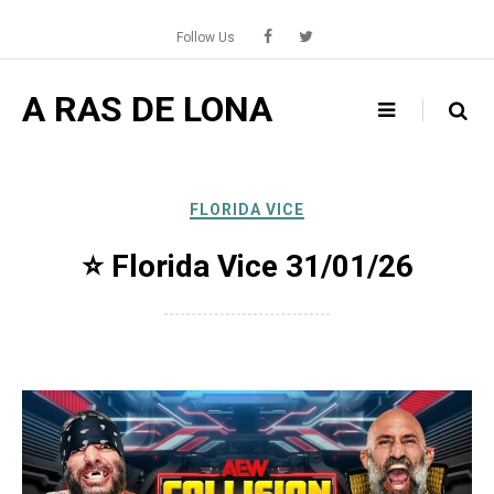
Skip
to
Follow Us
content
A RAS DE LONA
FLORIDA VICE
⭐️ Florida Vice 31/01/26