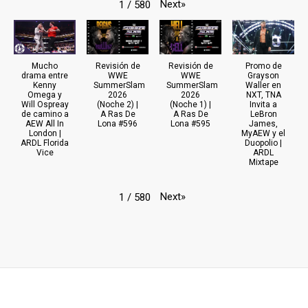
Next
»
1
/
580
Mucho
Revisión de
Revisión de
Promo de
drama entre
WWE
WWE
Grayson
Kenny
SummerSlam
SummerSlam
Waller en
Omega y
2026
2026
NXT, TNA
Will Ospreay
(Noche 2) |
(Noche 1) |
Invita a
de camino a
A Ras De
A Ras De
LeBron
AEW All In
Lona #596
Lona #595
James,
London |
MyAEW y el
ARDL Florida
Duopolio |
Vice
ARDL
Mixtape
Next
»
1
/
580