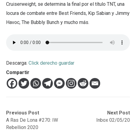
Cruiserweight, se determina la final por el título TNT, una
locura de combate entre Best Friends, Kip Sabian y Jimmy
Havoc, The Bubbly Bunch y mucho más.
Descarga:
Click derecho guardar
Compartir
Navegación
Previous
Next
Previous Post
Next Post
post:
post:
A Ras De Lona #270: IW
Inbox 02/05/20
de
Rebellion 2020
entradas