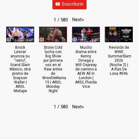
Suscríbete
Next
»
1
/
580
Brock
Stone Cold
Mucho
Revisión de
Lesnar
lucha con
drama entre
WWE
anuncia su
Big Show
Kenny
SummerSlam
"retiro",
por primera
Omega y
2026
Grand Slam
vez en el
Will Ospreay
(Noche 2) |
México, otra
Raw antes
de camino a
A Ras De
promo de
de
AEW All In
Lona #596
Grayson
WrestleMania
London |
Waller |
15 | ARDL
ARDL Florida
ARDL
Monday
Vice
Mixtape
Night
Next
»
1
/
580