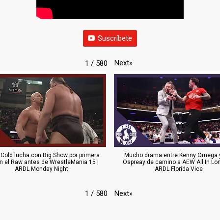
Suscríbete
Next
»
1
/
580
 Cold lucha con Big Show por primera
Mucho drama entre Kenny Omega y
n el Raw antes de WrestleMania 15 |
Ospreay de camino a AEW All In Lon
ARDL Monday Night
ARDL Florida Vice
Next
»
1
/
580