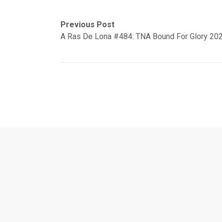
Navegación
Previous
Next
Previous Post
post:
post:
A Ras De Lona #484: TNA Bound For Glory 20
de
entradas