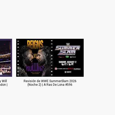
 Will
Revisión de WWE SummerSlam 2026
don |
(Noche 2) | A Ras De Lona #596