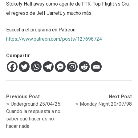
Stokely Hathaway como agente de FTR, Top Flight vs Cru,
el regreso de Jeff Jarrett, y mucho más.
Escucha el programa en Patreon:
https://www.patreon.com/posts/127696724
Compartir
Navegación
Previous
Next
Previous Post
Next Post
post:
post:
⭐️ Underground 25/04/25:
⭐️ Monday Night 20/07/98
de
Cuando la respuesta a no
entradas
saber qué hacer es no
hacer nada