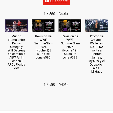
Suscríbete
Next
»
1
/
580
Mucho
Revisión de
Revisión de
Promo de
drama entre
WWE
WWE
Grayson
Kenny
SummerSlam
SummerSlam
Waller en
Omega y
2026
2026
NXT, TNA
Will Ospreay
(Noche 2) |
(Noche 1) |
Invita a
de camino a
A Ras De
A Ras De
LeBron
AEW All In
Lona #596
Lona #595
James,
London |
MyAEW y el
ARDL Florida
Duopolio |
Vice
ARDL
Mixtape
Next
»
1
/
580