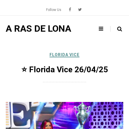
Skip
to
Follow Us
content
A RAS DE LONA
FLORIDA VICE
⭐️ Florida Vice 26/04/25