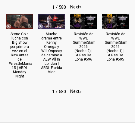
Next
»
1
/
580
Stone Cold
Mucho
Revisión de
Revisión de
lucha con
drama entre
WWE
WWE
Big Show
Kenny
SummerSlam
SummerSlam
por primera
Omega y
2026
2026
vez en el
Will Ospreay
(Noche 2) |
(Noche 1) |
Raw antes
de camino a
A Ras De
A Ras De
de
AEW All In
Lona #596
Lona #595
WrestleMania
London |
15 | ARDL
ARDL Florida
Monday
Vice
Night
Next
»
1
/
580