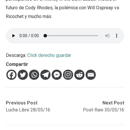
futuro de Cody Rhodes, la polémica con Will Ospreay vs
Ricochet y mucho más.
Descarga:
Click derecho guardar
Compartir
Navegación
Previous
Next
Previous Post
Next Post
post:
post:
Lucha Libre 28/05/16
Post-Raw 30/05/16
de
entradas