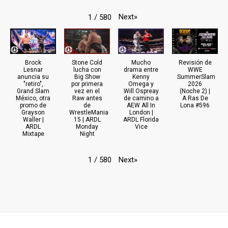
Next
»
1
/
580
Brock
Stone Cold
Mucho
Revisión de
Lesnar
lucha con
drama entre
WWE
anuncia su
Big Show
Kenny
SummerSlam
"retiro",
por primera
Omega y
2026
Grand Slam
vez en el
Will Ospreay
(Noche 2) |
México, otra
Raw antes
de camino a
A Ras De
promo de
de
AEW All In
Lona #596
Grayson
WrestleMania
London |
Waller |
15 | ARDL
ARDL Florida
ARDL
Monday
Vice
Mixtape
Night
Next
»
1
/
580