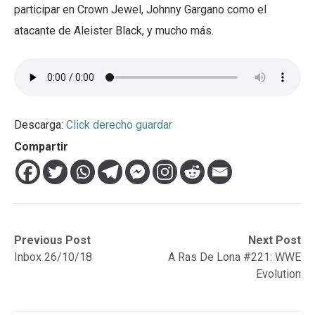
participar en Crown Jewel, Johnny Gargano como el
atacante de Aleister Black, y mucho más.
Descarga:
Click derecho guardar
Compartir
Navegación
Previous
Next
Previous Post
Next Post
post:
post:
Inbox 26/10/18
A Ras De Lona #221: WWE
de
Evolution
entradas