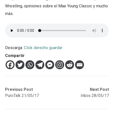
Wrestling, opiniones sobre el Mae Young Classic y mucho
más.
Descarga:
Click derecho guardar
Compartir
Navegación
Previous
Next
Previous Post
Next Post
post:
post:
PuroTalk 21/05/17
Inbox 28/05/17
de
entradas