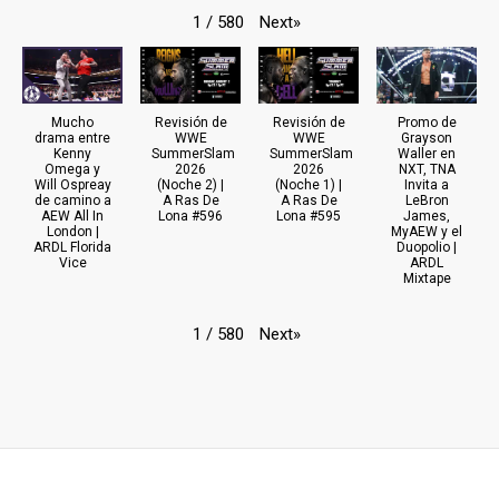
Next
»
1
/
580
Mucho
Revisión de
Revisión de
Promo de
drama entre
WWE
WWE
Grayson
Kenny
SummerSlam
SummerSlam
Waller en
Omega y
2026
2026
NXT, TNA
Will Ospreay
(Noche 2) |
(Noche 1) |
Invita a
de camino a
A Ras De
A Ras De
LeBron
AEW All In
Lona #596
Lona #595
James,
London |
MyAEW y el
ARDL Florida
Duopolio |
Vice
ARDL
Mixtape
Next
»
1
/
580