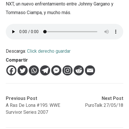
NXT, un nuevo enfrentamiento entre Johnny Gargano y
Tommaso Ciampa, y mucho más.
Descarga:
Click derecho guardar
Compartir
Navegación
Previous
Next
Previous Post
Next Post
post:
post:
A Ras De Lona #195: WWE
PuroTalk 27/05/18
de
Survivor Series 2007
entradas