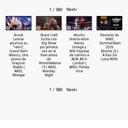
Next
»
1
/
580
Brock
Stone Cold
Mucho
Revisión de
Lesnar
lucha con
drama entre
WWE
anuncia su
Big Show
Kenny
SummerSlam
"retiro",
por primera
Omega y
2026
Grand Slam
vez en el
Will Ospreay
(Noche 2) |
México, otra
Raw antes
de camino a
A Ras De
promo de
de
AEW All In
Lona #596
Grayson
WrestleMania
London |
Waller |
15 | ARDL
ARDL Florida
ARDL
Monday
Vice
Mixtape
Night
Next
»
1
/
580