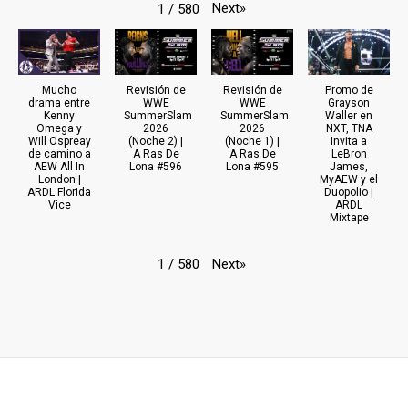
Next
»
1
/
580
Mucho
Revisión de
Revisión de
Promo de
drama entre
WWE
WWE
Grayson
Kenny
SummerSlam
SummerSlam
Waller en
Omega y
2026
2026
NXT, TNA
Will Ospreay
(Noche 2) |
(Noche 1) |
Invita a
de camino a
A Ras De
A Ras De
LeBron
AEW All In
Lona #596
Lona #595
James,
London |
MyAEW y el
ARDL Florida
Duopolio |
Vice
ARDL
Mixtape
Next
»
1
/
580