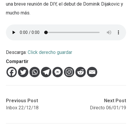
una breve reunión de DIY, el debut de Dominik Dijakovic y
mucho más.
Descarga:
Click derecho guardar
Compartir
Navegación
Previous
Next
Previous Post
Next Post
post:
post:
Inbox 22/12/18
Directo 06/01/19
de
entradas