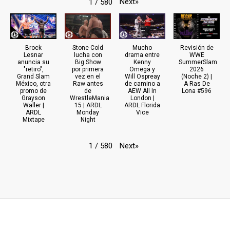
Next
»
1
/
580
Brock
Stone Cold
Mucho
Revisión de
Lesnar
lucha con
drama entre
WWE
anuncia su
Big Show
Kenny
SummerSlam
"retiro",
por primera
Omega y
2026
Grand Slam
vez en el
Will Ospreay
(Noche 2) |
México, otra
Raw antes
de camino a
A Ras De
promo de
de
AEW All In
Lona #596
Grayson
WrestleMania
London |
Waller |
15 | ARDL
ARDL Florida
ARDL
Monday
Vice
Mixtape
Night
Next
»
1
/
580