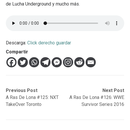
de Lucha Underground y mucho más.
Descarga:
Click derecho guardar
Compartir
Navegación
Previous
Next
Previous Post
Next Post
post:
post:
A Ras De Lona #125: NXT
A Ras De Lona #126: WWE
de
TakeOver Toronto
Survivor Series 2016
entradas