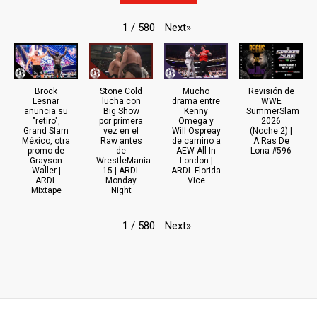
Next
»
1
/
580
Brock
Stone Cold
Mucho
Revisión de
Lesnar
lucha con
drama entre
WWE
anuncia su
Big Show
Kenny
SummerSlam
"retiro",
por primera
Omega y
2026
Grand Slam
vez en el
Will Ospreay
(Noche 2) |
México, otra
Raw antes
de camino a
A Ras De
promo de
de
AEW All In
Lona #596
Grayson
WrestleMania
London |
Waller |
15 | ARDL
ARDL Florida
ARDL
Monday
Vice
Mixtape
Night
Next
»
1
/
580