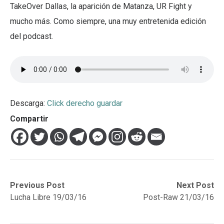
TakeOver Dallas, la aparición de Matanza, UR Fight y
mucho más. Como siempre, una muy entretenida edición
del podcast.
Descarga:
Click derecho guardar
Compartir
Navegación
Previous
Next
Previous Post
Next Post
post:
post:
Lucha Libre 19/03/16
Post-Raw 21/03/16
de
entradas