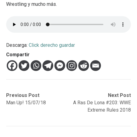
Wrestling y mucho más.
Descarga:
Click derecho guardar
Compartir
Navegación
Previous
Next
Previous Post
Next Post
post:
post:
Man Up! 15/07/18
A Ras De Lona #203: WWE
de
Extreme Rules 2018
entradas