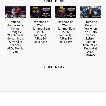
Next
»
1
/
580
Mucho
Revisión de
Revisión de
Promo de
drama entre
WWE
WWE
Grayson
Kenny
SummerSlam
SummerSlam
Waller en
Omega y
2026
2026
NXT, TNA
Will Ospreay
(Noche 2) |
(Noche 1) |
Invita a
de camino a
A Ras De
A Ras De
LeBron
AEW All In
Lona #596
Lona #595
James,
London |
MyAEW y el
ARDL Florida
Duopolio |
Vice
ARDL
Mixtape
Next
»
1
/
580