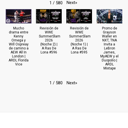
Next
»
1
/
580
Mucho
Revisión de
Revisión de
Promo de
drama entre
WWE
WWE
Grayson
Kenny
SummerSlam
SummerSlam
Waller en
Omega y
2026
2026
NXT, TNA
Will Ospreay
(Noche 2) |
(Noche 1) |
Invita a
de camino a
A Ras De
A Ras De
LeBron
AEW All In
Lona #596
Lona #595
James,
London |
MyAEW y el
ARDL Florida
Duopolio |
Vice
ARDL
Mixtape
Next
»
1
/
580