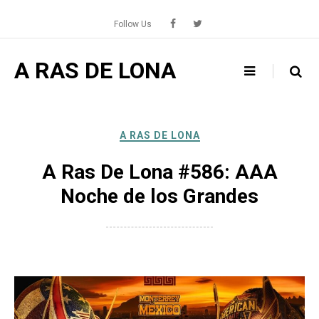
Skip
to
Follow Us
content
A RAS DE LONA
A RAS DE LONA
A Ras De Lona #586: AAA
Noche de los Grandes