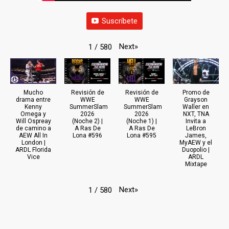
Suscríbete
Next
»
1
/
580
Mucho
Revisión de
Revisión de
Promo de
drama entre
WWE
WWE
Grayson
Kenny
SummerSlam
SummerSlam
Waller en
Omega y
2026
2026
NXT, TNA
Will Ospreay
(Noche 2) |
(Noche 1) |
Invita a
de camino a
A Ras De
A Ras De
LeBron
AEW All In
Lona #596
Lona #595
James,
London |
MyAEW y el
ARDL Florida
Duopolio |
Vice
ARDL
Mixtape
Next
»
1
/
580