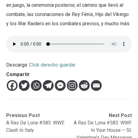
en juego, la ceremonia posterior, el camino que llevó al
combate, las coronaciones de Rey Fénix, Hijo del Vikingo
y los War Raiders en los combates previos, y mucho más.
Descarga:
Click derecho guardar
Compartir
Navegación
Previous
Next
Previous Post
Next Post
post:
post:
A Ras De Lona #585: WWE
A Ras De Lona #583: WWF
de
Clash In Italy
In Your House – St.
entradas
Valentine’s Day Massacre