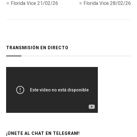
post:
post:
⭐️ Florida Vice 21/02/26
⭐️ Florida Vice 28/02/26
de
entradas
TRANSMISIÓN EN DIRECTO
¡ÚNETE AL CHAT EN TELEGRAM!