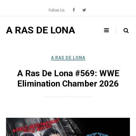
Skip
to
Follow Us
content
A RAS DE LONA
A RAS DE LONA
A Ras De Lona #569: WWE
Elimination Chamber 2026