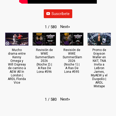
Suscríbete
Next
»
1
/
580
Mucho
Revisión de
Revisión de
Promo de
drama entre
WWE
WWE
Grayson
Kenny
SummerSlam
SummerSlam
Waller en
Omega y
2026
2026
NXT, TNA
Will Ospreay
(Noche 2) |
(Noche 1) |
Invita a
de camino a
A Ras De
A Ras De
LeBron
AEW All In
Lona #596
Lona #595
James,
London |
MyAEW y el
ARDL Florida
Duopolio |
Vice
ARDL
Mixtape
Next
»
1
/
580