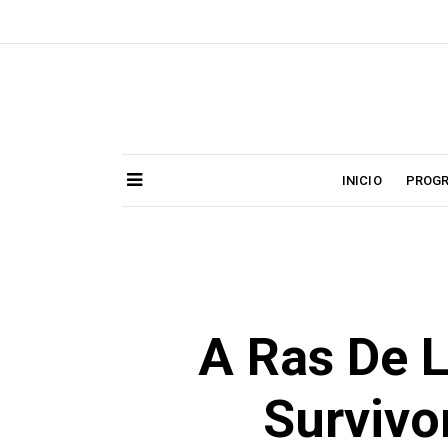
Skip
to
content
INICIO
PROG
A Ras De 
Survivo