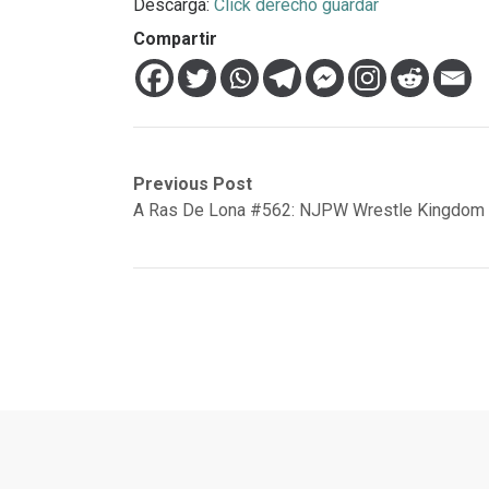
Descarga:
Click derecho guardar
Compartir
Navegación
Previous
Next
Previous Post
post:
post:
A Ras De Lona #562: NJPW Wrestle Kingdom
de
entradas