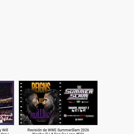
 Will
Revisión de WWE SummerSlam 2026