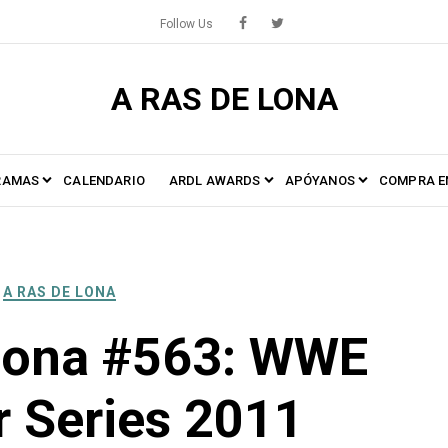
Follow Us
A RAS DE LONA
RAMAS
CALENDARIO
ARDL AWARDS
APÓYANOS
COMPRA E
A RAS DE LONA
Lona #563: WWE
r Series 2011