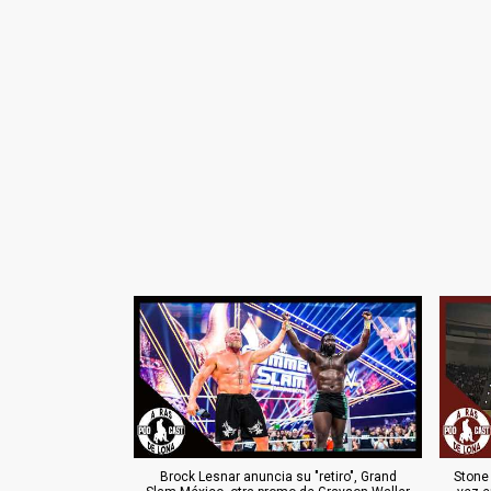
Brock Lesnar anuncia su "retiro", Grand
Stone