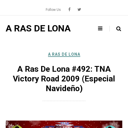
Skip
to
Follow Us
content
A RAS DE LONA
A RAS DE LONA
A Ras De Lona #492: TNA
Victory Road 2009 (Especial
Navideño)