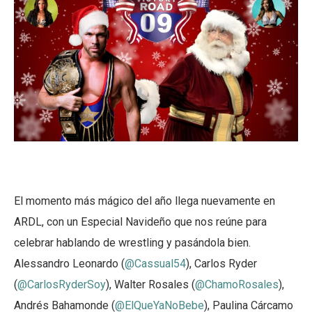
El momento más mágico del año llega nuevamente en
ARDL, con un Especial Navideño que nos reúne para
celebrar hablando de wrestling y pasándola bien.
Alessandro Leonardo (
@Cassual54
), Carlos Ryder
(
@CarlosRyderSoy
), Walter Rosales (
@ChamoRosales
),
Andrés Bahamonde (
@ElQueYaNoBebe
), Paulina Cárcamo