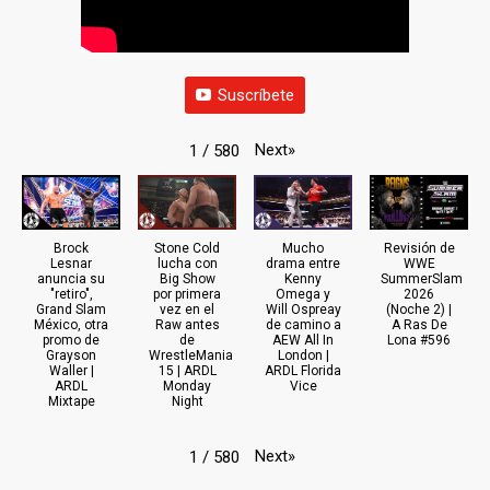
Suscríbete
Next
»
1
/
580
Brock
Stone Cold
Mucho
Revisión de
Lesnar
lucha con
drama entre
WWE
anuncia su
Big Show
Kenny
SummerSlam
"retiro",
por primera
Omega y
2026
Grand Slam
vez en el
Will Ospreay
(Noche 2) |
México, otra
Raw antes
de camino a
A Ras De
promo de
de
AEW All In
Lona #596
Grayson
WrestleMania
London |
Waller |
15 | ARDL
ARDL Florida
ARDL
Monday
Vice
Mixtape
Night
Next
»
1
/
580