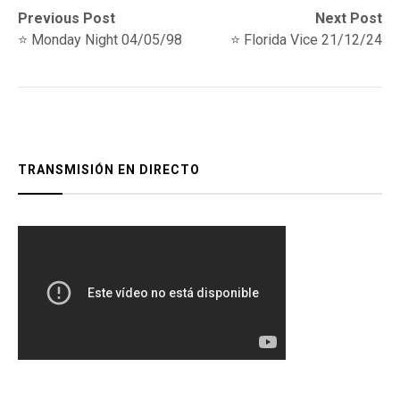
Navegación
Previous
Next
Previous Post
Next Post
post:
post:
⭐️ Monday Night 04/05/98
⭐️ Florida Vice 21/12/24
de
entradas
TRANSMISIÓN EN DIRECTO