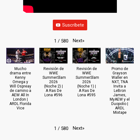
Suscríbete
Next
»
1
/
580
Mucho
Revisión de
Revisión de
Promo de
drama entre
WWE
WWE
Grayson
Kenny
SummerSlam
SummerSlam
Waller en
Omega y
2026
2026
NXT, TNA
Will Ospreay
(Noche 2) |
(Noche 1) |
Invita a
de camino a
A Ras De
A Ras De
LeBron
AEW All In
Lona #596
Lona #595
James,
London |
MyAEW y el
ARDL Florida
Duopolio |
Vice
ARDL
Mixtape
Next
»
1
/
580