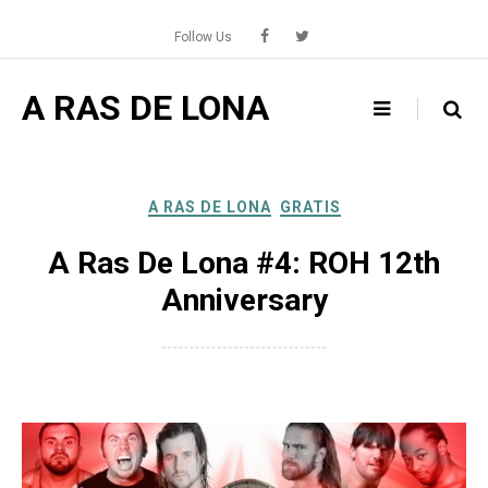
Skip
to
Follow Us
content
A RAS DE LONA
A RAS DE LONA
GRATIS
A Ras De Lona #4: ROH 12th
Anniversary