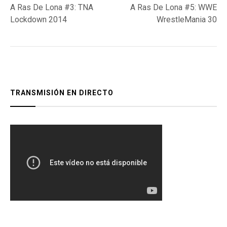
post:
post:
A Ras De Lona #3: TNA
A Ras De Lona #5: WWE
de
Lockdown 2014
WrestleMania 30
entradas
TRANSMISIÓN EN DIRECTO