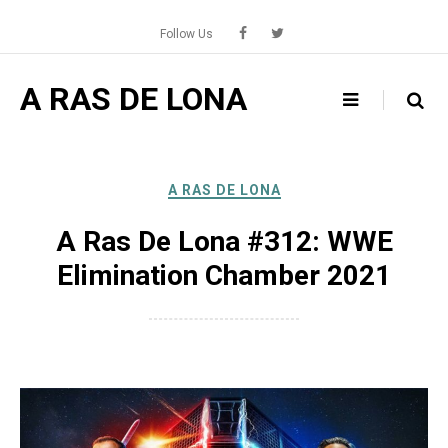
Skip
to
Follow Us
content
A RAS DE LONA
A RAS DE LONA
A Ras De Lona #312: WWE
Elimination Chamber 2021