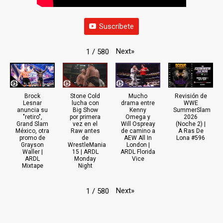
Suscríbete
Next
»
1
/
580
Brock
Stone Cold
Mucho
Revisión de
Lesnar
lucha con
drama entre
WWE
anuncia su
Big Show
Kenny
SummerSlam
"retiro",
por primera
Omega y
2026
Grand Slam
vez en el
Will Ospreay
(Noche 2) |
México, otra
Raw antes
de camino a
A Ras De
promo de
de
AEW All In
Lona #596
Grayson
WrestleMania
London |
Waller |
15 | ARDL
ARDL Florida
ARDL
Monday
Vice
Mixtape
Night
Next
»
1
/
580