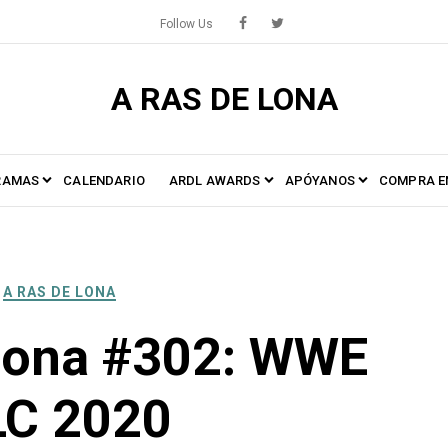
Follow Us
A RAS DE LONA
RAMAS
CALENDARIO
ARDL AWARDS
APÓYANOS
COMPRA E
A RAS DE LONA
Lona #302: WWE
LC 2020