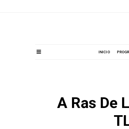
Skip
to
content
INICIO
PROG
A Ras De 
T