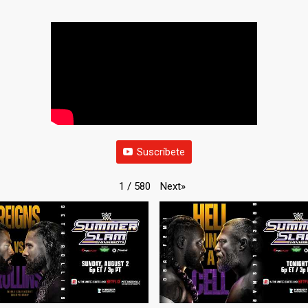
Suscríbete
Next
»
1
/
580