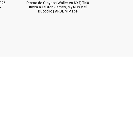
026
Promo de Grayson Waller en NXT, TNA
5
Invita a LeBron James, MyAEW y el
Duopolio | ARDL Mixtape