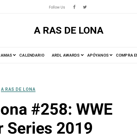
Follow Us
A RAS DE LONA
RAMAS
CALENDARIO
ARDL AWARDS
APÓYANOS
COMPRA E
A RAS DE LONA
Lona #258: WWE
r Series 2019