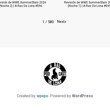
visión de WWE SummerSlam 2026
Revisión de WWE SummerSlam 2
(Noche 2) | A Ras De Lona #596
(Noche 1) | A Ras De Lona #59
Next
»
1
/
580
Created by
wpxpo
. Powered by
WordPress