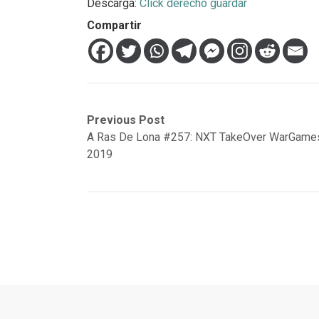
Descarga:
Click derecho guardar
Compartir
Navegación
Previous
Next
Previous Post
post:
post:
A Ras De Lona #257: NXT TakeOver WarGame
de
2019
entradas