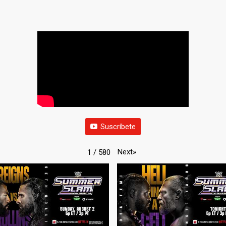
Suscríbete
Next
»
1
/
580