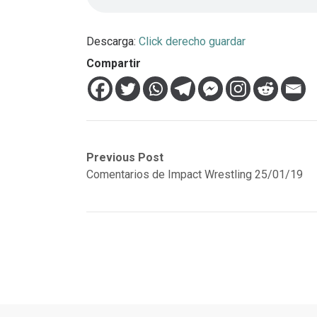
Descarga:
Click derecho guardar
Compartir
Navegación
Previous
Next
Previous Post
post:
post:
Comentarios de Impact Wrestling 25/01/19
de
entradas