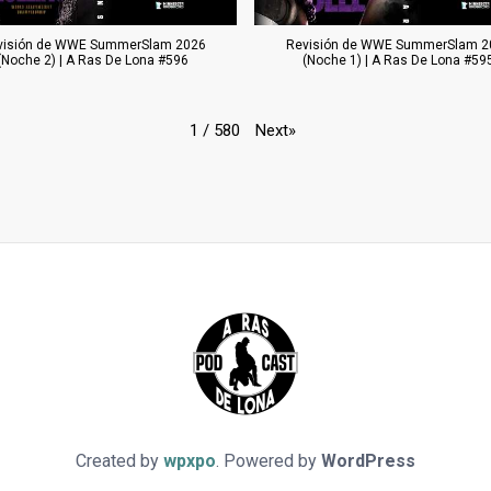
visión de WWE SummerSlam 2026
Revisión de WWE SummerSlam 2
(Noche 2) | A Ras De Lona #596
(Noche 1) | A Ras De Lona #59
Next
»
1
/
580
Created by
wpxpo
. Powered by
WordPress