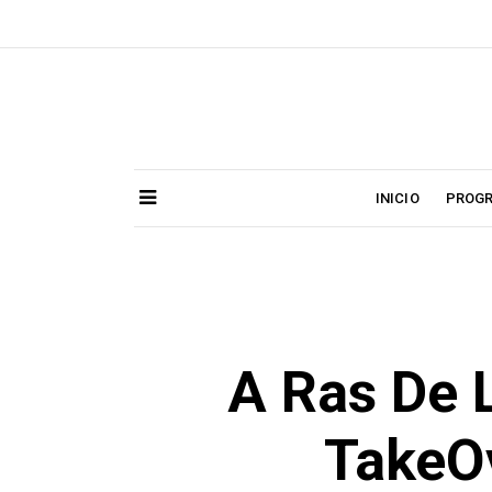
Skip
to
content
INICIO
PROG
A Ras De 
TakeO