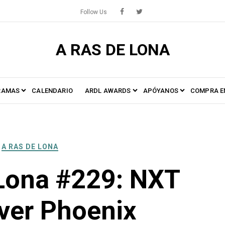
Follow Us
A RAS DE LONA
RAMAS
CALENDARIO
ARDL AWARDS
APÓYANOS
COMPRA E
A RAS DE LONA
Lona #229: NXT
ver Phoenix