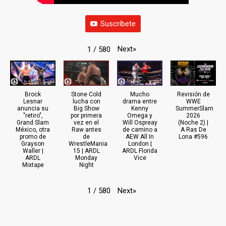
Suscríbete
Next
»
1
/
580
Brock
Stone Cold
Mucho
Revisión de
Lesnar
lucha con
drama entre
WWE
anuncia su
Big Show
Kenny
SummerSlam
"retiro",
por primera
Omega y
2026
Grand Slam
vez en el
Will Ospreay
(Noche 2) |
México, otra
Raw antes
de camino a
A Ras De
promo de
de
AEW All In
Lona #596
Grayson
WrestleMania
London |
Waller |
15 | ARDL
ARDL Florida
ARDL
Monday
Vice
Mixtape
Night
Next
»
1
/
580