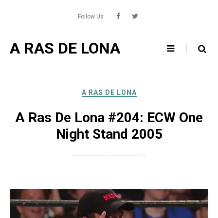
Skip
to
Follow Us
content
A RAS DE LONA
A RAS DE LONA
A Ras De Lona #204: ECW One
Night Stand 2005