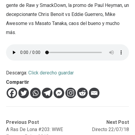
gente de Raw y SmackDown, la promo de Paul Heyman, un
decepcionante Chris Benoit vs Eddie Guerrero, Mike
Awesome vs Masato Tanaka, caos del bueno y mucho
más.
Descarga:
Click derecho guardar
Compartir
Navegación
Previous
Next
Previous Post
Next Post
post:
post:
A Ras De Lona #203: WWE
Directo 22/07/18
de