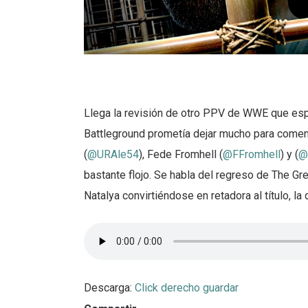
Llega la revisión de otro PPV de WWE que esp
Battleground prometía dejar mucho para comen
(
@URAle54
), Fede Fromhell (
@FFromhell
) y (
@
bastante flojo. Se habla del regreso de The Gre
Natalya convirtiéndose en retadora al título, l
Descarga:
Click derecho guardar