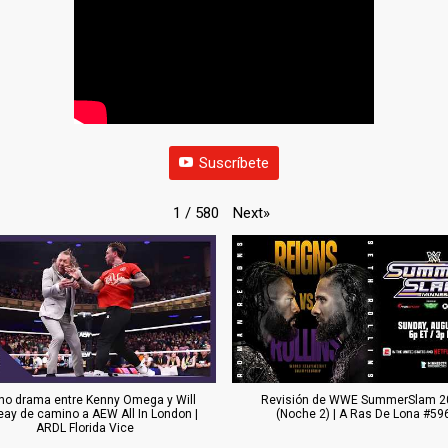
Suscríbete
Next
»
1
/
580
o drama entre Kenny Omega y Will
Revisión de WWE SummerSlam 2
eay de camino a AEW All In London |
(Noche 2) | A Ras De Lona #59
ARDL Florida Vice