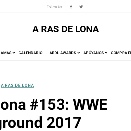
Follow Us
A RAS DE LONA
RAMAS
CALENDARIO
ARDL AWARDS
APÓYANOS
COMPRA E
A RAS DE LONA
Lona #153: WWE
ground 2017