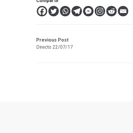
Compartir
Navegación
Previous
Next
Previous Post
post:
post:
Directo 22/07/17
de
entradas