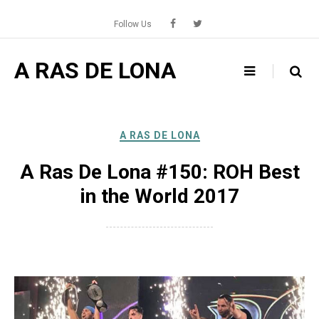
Skip
to
Follow Us
content
A RAS DE LONA
A RAS DE LONA
A Ras De Lona #150: ROH Best
in the World 2017