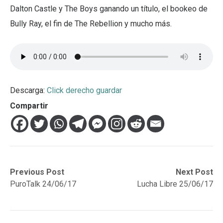
Dalton Castle y The Boys ganando un título, el bookeo de
Bully Ray, el fin de The Rebellion y mucho más.
Descarga:
Click derecho guardar
Compartir
Navegación
Previous
Next
Previous Post
Next Post
post:
post:
PuroTalk 24/06/17
Lucha Libre 25/06/17
de
entradas