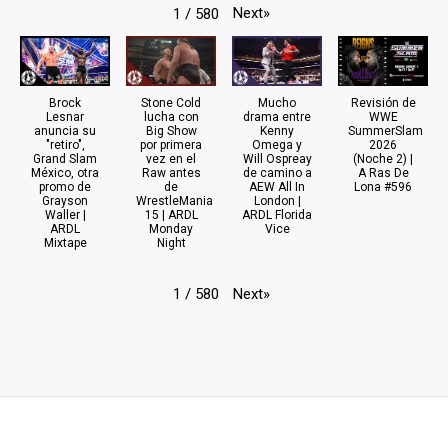
Next
»
1
/
580
Brock
Stone Cold
Mucho
Revisión de
Lesnar
lucha con
drama entre
WWE
anuncia su
Big Show
Kenny
SummerSlam
"retiro",
por primera
Omega y
2026
Grand Slam
vez en el
Will Ospreay
(Noche 2) |
México, otra
Raw antes
de camino a
A Ras De
promo de
de
AEW All In
Lona #596
Grayson
WrestleMania
London |
Waller |
15 | ARDL
ARDL Florida
ARDL
Monday
Vice
Mixtape
Night
Next
»
1
/
580