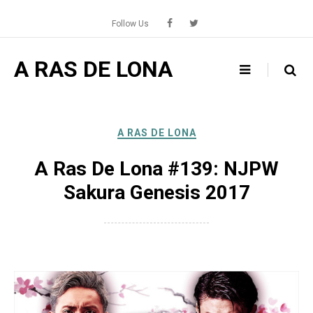
Skip
to
Follow Us
content
A RAS DE LONA
A RAS DE LONA
A Ras De Lona #139: NJPW
Sakura Genesis 2017