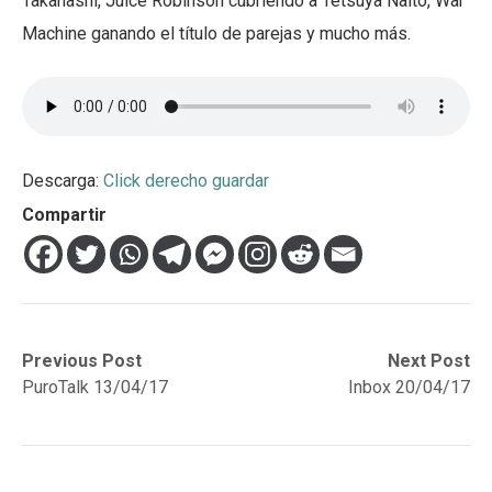
Takahashi, Juice Robinson cubriendo a Tetsuya Naito, War
Machine ganando el título de parejas y mucho más.
Descarga:
Click derecho guardar
Compartir
Navegación
Previous
Next
Previous Post
Next Post
post:
post:
PuroTalk 13/04/17
Inbox 20/04/17
de
entradas