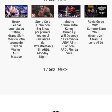
Brock
Stone Cold
Mucho
Revisión de
Lesnar
lucha con
drama entre
WWE
anuncia su
Big Show
Kenny
SummerSlam
"retiro",
por primera
Omega y
2026
Grand Slam
vez en el
Will Ospreay
(Noche 2) |
México, otra
Raw antes
de camino a
A Ras De
promo de
de
AEW All In
Lona #596
Grayson
WrestleMania
London |
Waller |
15 | ARDL
ARDL Florida
ARDL
Monday
Vice
Mixtape
Night
Next
»
1
/
580