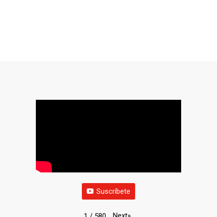
Suscríbete
Next
»
1
/
580