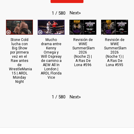
Next
»
1
/
580
Stone Cold
Mucho
Revisión de
Revisión de
lucha con
drama entre
WWE
WWE
Big Show
Kenny
SummerSlam
SummerSlam
por primera
Omega y
2026
2026
vez en el
Will Ospreay
(Noche 2) |
(Noche 1) |
Raw antes
de camino a
A Ras De
A Ras De
de
AEW All In
Lona #596
Lona #595
WrestleMania
London |
15 | ARDL
ARDL Florida
Monday
Vice
Night
Next
»
1
/
580