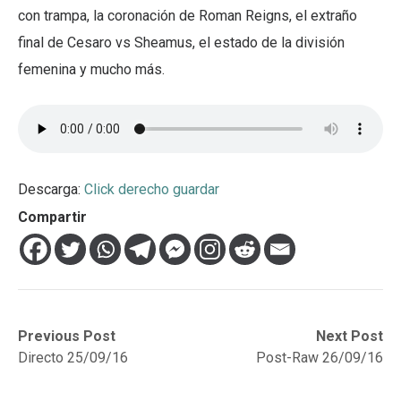
con trampa, la coronación de Roman Reigns, el extraño
final de Cesaro vs Sheamus, el estado de la división
femenina y mucho más.
Descarga:
Click derecho guardar
Compartir
Navegación
Previous
Next
Previous Post
Next Post
post:
post:
Directo 25/09/16
Post-Raw 26/09/16
de
entradas