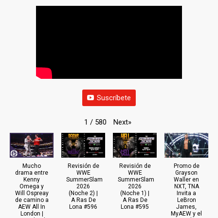
Suscríbete
Next
»
1
/
580
Mucho
Revisión de
Revisión de
Promo de
drama entre
WWE
WWE
Grayson
Kenny
SummerSlam
SummerSlam
Waller en
Omega y
2026
2026
NXT, TNA
Will Ospreay
(Noche 2) |
(Noche 1) |
Invita a
de camino a
A Ras De
A Ras De
LeBron
AEW All In
Lona #596
Lona #595
James,
London |
MyAEW y el