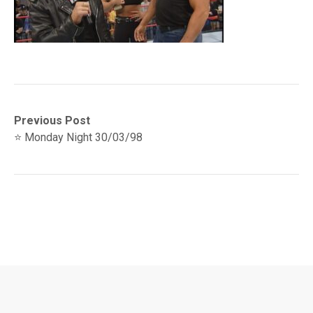
Navegación
Previous
Previous Post
post:
⭐️ Monday Night 30/03/98
de
entradas